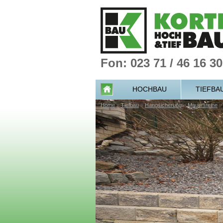
Fon: 023 71 / 46 16 30
HOCHBAU
TIEFBA
Home
»
Tiefbau
»
Hangsicherung
»
Mauersteine
»