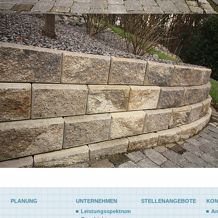
PLANUNG
UNTERNEHMEN
STELLENANGEBOTE
KON
Leistungsspektrum
An