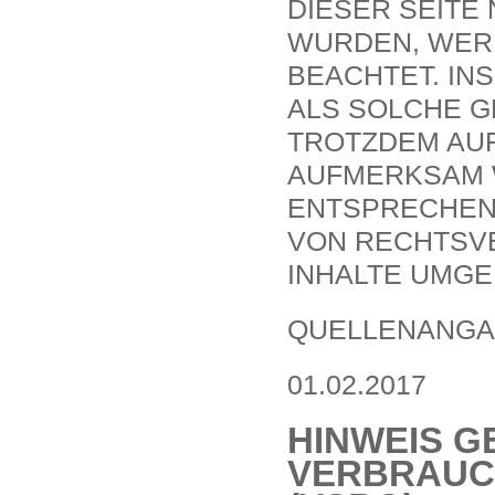
IESER SEITE N
URDEN, WERDE
EACHTET. INS
LS SOLCHE GE
ROTZDEM AUF
UFMERKSAM WE
NTSPRECHENDE
ON RECHTSVE
NHALTE UMGE
QUELLENANGA
01.02.2017
HINWEIS GE
VERBRAUC