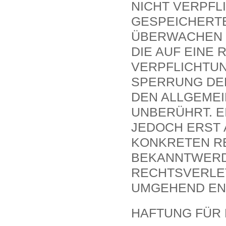
ICHT VERPFLI
ESPEICHERTE 
BERWACHEN O
IE AUF EINE R
ERPFLICHTUNG
PERRUNG DER 
EN ALLGEMEIN
NBERÜHRT. EI
EDOCH ERST A
ONKRETEN REC
EKANNTWERDE
ECHTSVERLETZ
MGEHEND EN
HAFTUNG FÜR 